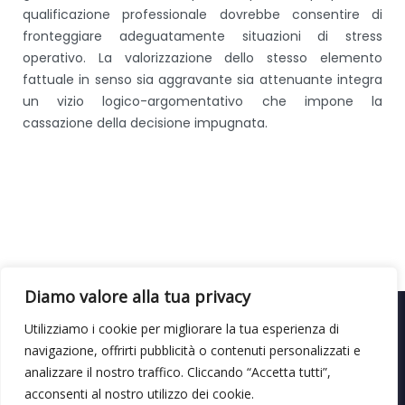
qualificazione professionale dovrebbe consentire di
fronteggiare adeguatamente situazioni di stress
operativo. La valorizzazione dello stesso elemento
fattuale in senso sia aggravante sia attenuante integra
un vizio logico-argomentativo che impone la
cassazione della decisione impugnata.
Diamo valore alla tua privacy
Utilizziamo i cookie per migliorare la tua esperienza di
Siamo a Cagliari, in Vico I Barone
navigazione, offrirti pubblicità o contenuti personalizzati e
Rossi, 2 - 070684681 -
analizzare il nostro traffico. Cliccando “Accetta tutti”,
enzo.pinna@tiscali.it
-
Partite
acconsenti al nostro utilizzo dei cookie.