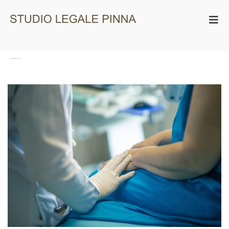
Studio Legale
Pinna
Tag:
condotta operatore socio-sanitario