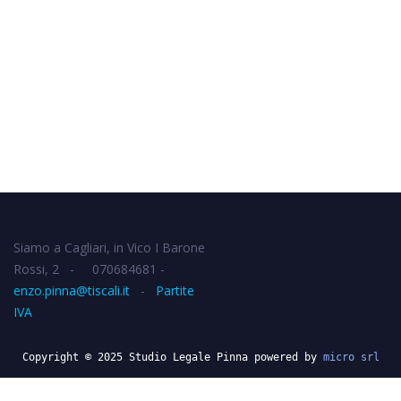
Siamo a Cagliari, in Vico I Barone
Rossi, 2 - 070684681 -
enzo.pinna@tiscali.it
-
Partite
IVA
Copyright © 2025 Studio Legale Pinna powered by
micro srl